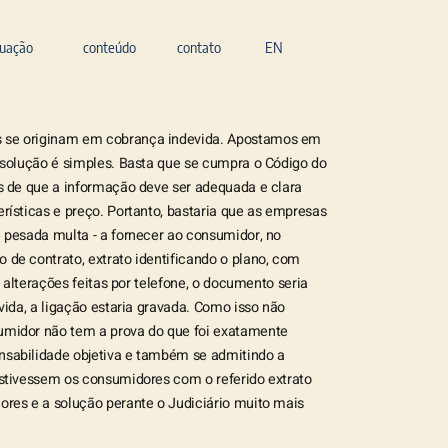
tuação
conteúdo
contato
EN
 se originam em cobrança indevida. Apostamos em
 solução é simples. Basta que se cumpra o Código do
s de que a informação deve ser adequada e clara
rísticas e preço. Portanto, bastaria que as empresas
 pesada multa - a fornecer ao consumidor, no
de contrato, extrato identificando o plano, com
a alterações feitas por telefone, o documento seria
vida, a ligação estaria gravada. Como isso não
umidor não tem a prova do que foi exatamente
sabilidade objetiva e também se admitindo a
estivessem os consumidores com o referido extrato
res e a solução perante o Judiciário muito mais