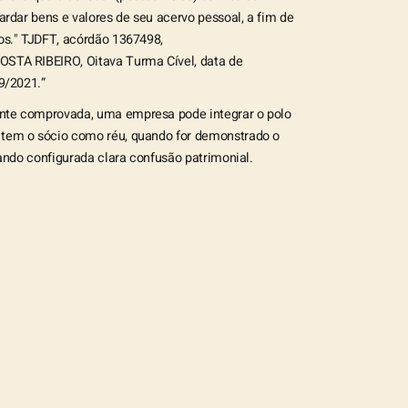
rdar bens e valores de seu acervo pessoal, a fim de
os." TJDFT, acórdão 1367498,
STA RIBEIRO, Oitava Turma Cível, data de
9/2021.”
nte comprovada, uma empresa pode integrar o polo
tem o sócio como réu, quando for demonstrado o
ando configurada clara confusão patrimonial.