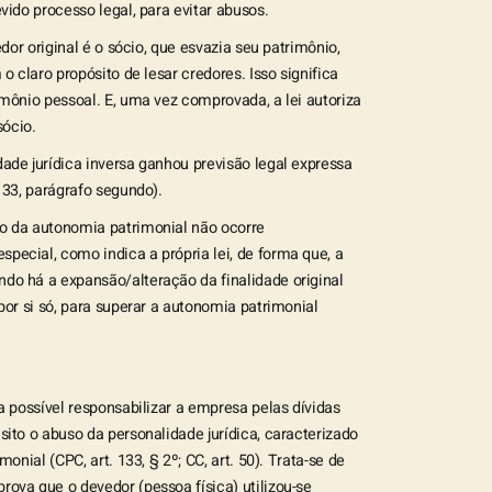
vido processo legal, para evitar abusos.
edor original é o sócio, que esvazia seu patrimônio,
o claro propósito de lesar credores. Isso significa
mônio pessoal. E, uma vez comprovada, a lei autoriza
ócio.
ade jurídica inversa ganhou previsão legal expressa
133, parágrafo segundo).
o da autonomia patrimonial não ocorre
ecial, como indica a própria lei, de forma que, a
do há a expansão/alteração da finalidade original
por si só, para superar a autonomia patrimonial
a possível responsabilizar a empresa pelas dívidas
ito o abuso da personalidade jurídica, caracterizado
onial (CPC, art. 133, § 2º; CC, art. 50). Trata-se de
ova que o devedor (pessoa física) utilizou-se